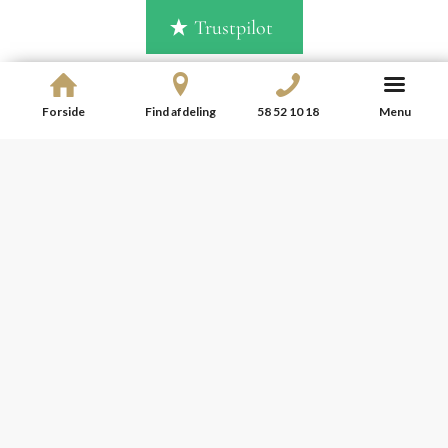
Trustpilot
Forside
Find afdeling
58 52 10 18
Menu