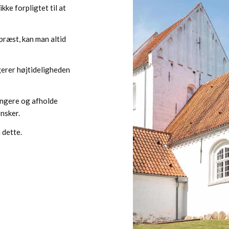
kke forpligtet til at
præst, kan man altid
gerer højtideligheden
angere og afholde
nsker.
 dette.