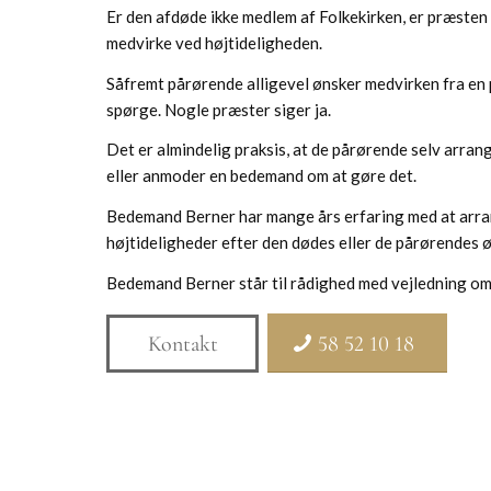
Er den afdøde ikke medlem af Folkekirken, er præsten i
medvirke ved højtideligheden.
Såfremt pårørende alligevel ønsker medvirken fra en 
spørge. Nogle præster siger ja.
Det er almindelig praksis, at de pårørende selv arran
eller anmoder en bedemand om at gøre det.
Bedemand Berner har mange års erfaring med at arr
højtideligheder efter den dødes eller de pårørendes ø
Bedemand Berner står til rådighed med vejledning om
Kontakt
58 52 10 18