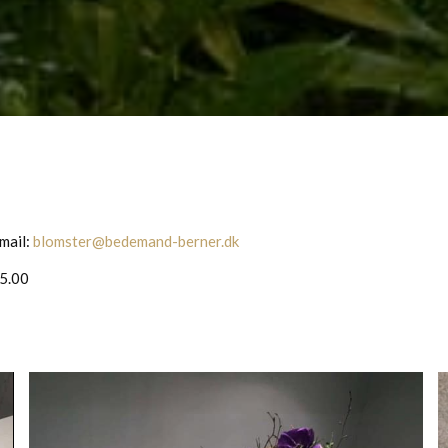
-mail:
blomster@bedemand-berner.dk
15.00