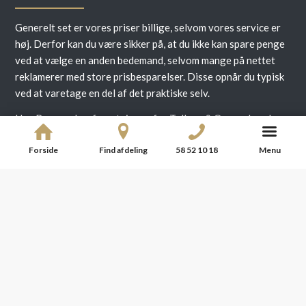
Generelt set er vores priser billige, selvom vores service er
høj. Derfor kan du være sikker på, at du ikke kan spare penge
ved at vælge en anden bedemand, selvom mange på nettet
reklamerer med store prisbesparelser. Disse opnår du typisk
ved at varetage en del af det praktiske selv.
Hos Begravelsesforretningen for Tølløse & Omegn har du
også mulighed at til- og fravælge ydelser, hvis du selv ønsker
dette. Men grundig rådgivning gennem hele forløbet er du
Forside
Find afdeling
58 52 10 18
Menu
altid sikker på at få hos os.
Og vi kan også være behjælpelige med at søge tilskud
eller
begravelseshjælp
.
Vi kører også ud i Tølløse
området