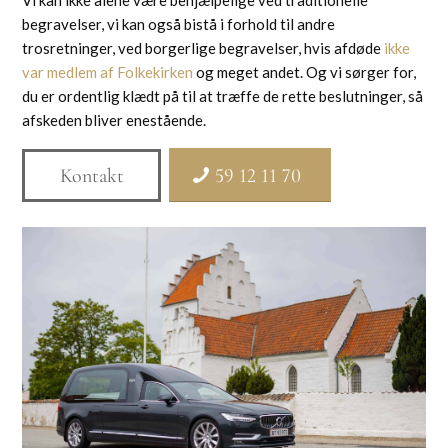
Vi kan ikke alene være behjælpelige ved traditionelle
begravelser, vi kan også bistå i forhold til andre
trosretninger, ved borgerlige begravelser, hvis afdøde
ikke
var medlem af Folkekirken
og meget andet. Og vi sørger for,
du er ordentlig klædt på til at træffe de rette beslutninger, så
afskeden bliver enestående.
Kontakt
59 12 11 70