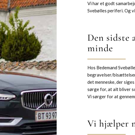
Vi har et godt samarbej
Svebølles periferi. Og v
Den sidste 
minde
Hos Bedemand Svebølle b
begravelser/bisættelser 
det menneske, der siges
sørge for, at alt bliver 
Vi sørger for at gennem
Vi hjælper 