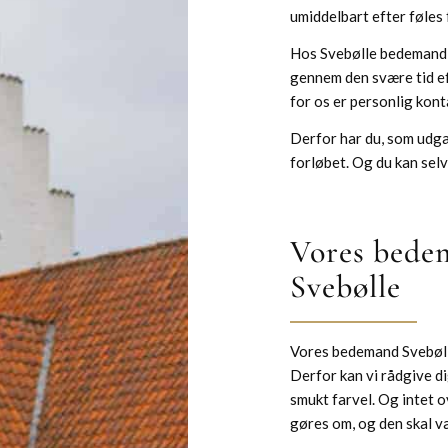
umiddelbart efter føles
Hos Svebølle bedemand h
gennem den svære tid eft
for os er personlig kon
Derfor har du, som ud
forløbet. Og du kan sel
Vores bedem
Svebølle
Vores bedemand Svebøll
Derfor kan vi rådgive di
smukt farvel. Og intet o
gøres om, og den skal v