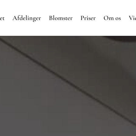
et
Afdelinger
Blomster
Priser
Om os
Vi