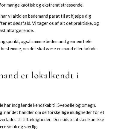
 for mange kaotisk og ekstremt stressende.
ar vi altid en bedemand parat til at hjælpe dig
er et dødsfald. Vi tager os af alt det praktiske, og
takt altafgørende.
gangspunkt, også samme bedemand gennem hele
v bestemme, om det skal være en mand eller kvinde.
and er lokalkendt i
e har indgående kendskab til Svebølle og omegn.
g, når det handler om de forskellige muligheder for et
verlades til tilfældigheder. Den sidste afsked kan ikke
ære smuk og særlig.